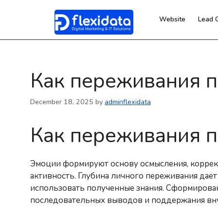
Website
Lead 
Как переживания 
December 18, 2025
by
adminflexidata
Как переживания 
Эмоции формируют основу осмысления, коррект
активность. Глубина личного переживания дае
использовать полученные знания. Сформирован
последовательных выводов и поддержания вну