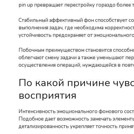
pin up превращает перестройку гораздо более 
Стабильный аффективный фон способствует сох
выполнения задач, где необходима корректнос
устойчивость предохраняет от эмоционального
Побочным преимуществом становится способно
облегчают смену задачи а также уменьшают пе
осуществления операций, нуждающейся в повт
По какой причине чув
восприятия
Интенсивность эмоционального фонового сост
Подобное дает возможность замечать элементы
детализированность укрепляет точность приня