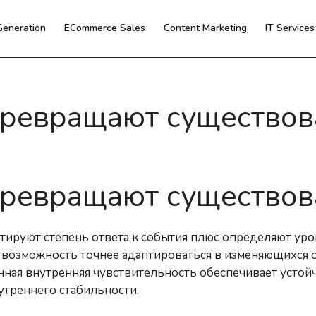
Generation
ECommerce Sales
Content Marketing
IT Service
превращают существов
превращают существов
ируют степень ответа к события плюс определяют уро
т возможность точнее адаптироваться в изменяющихся 
ная внутренняя чувствительность обеспечивает устой
треннего стабильности.