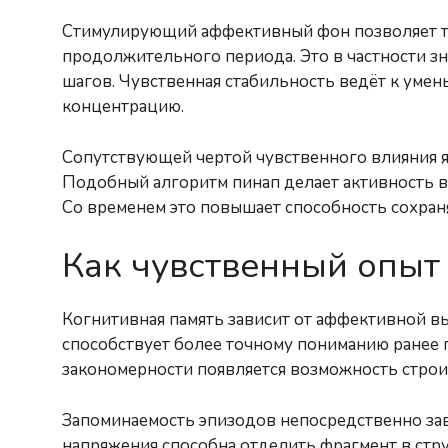
Стимулирующий аффективный фон позволяет то
продолжительного периода. Это в частности з
шагов. Чувственная стабильность ведёт к ум
концентрацию.
Сопутствующей чертой чувственного влияния я
Подобный алгоритм пинап делает активность во
Со временем это повышает способность сохраня
Как чувственный опыт
Когнитивная память зависит от аффективной вы
способствует более точному пониманию ранее 
закономерности появляется возможность строи
Запоминаемость эпизодов непосредственно зав
напряжения способна отделить фрагмент в стр