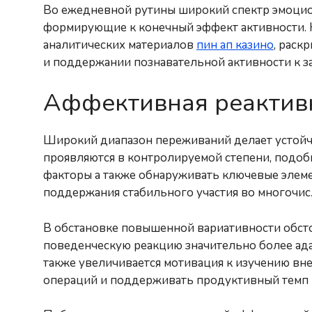
Во ежедневной рутины широкий спектр эмоцион
формирующие к конечный эффект активности. К
аналитических материалов
пин ап казино
, раск
и поддержании познавательной активности к за
Аффективная реактивн
Широкий диапазон переживаний делает устойчи
проявляются в контролируемой степени, подоб
факторы а также обнаруживать ключевые элеме
поддержания стабильного участия во многочисл
В обстановке повышенной вариативности обсто
поведенческую реакцию значительно более ада
также увеличивается мотивация к изучению вн
операций и поддерживать продуктивный темп в