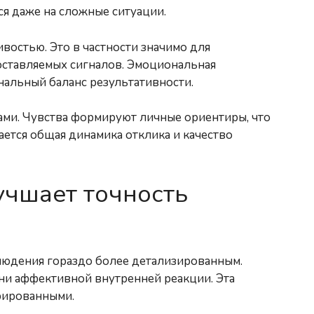
ся даже на сложные ситуации.
остью. Это в частности значимо для
оставляемых сигналов. Эмоциональная
альный баланс результативности.
ми. Чувства формируют личные ориентиры, что
ется общая динамика отклика и качество
учшает точность
людения гораздо более детализированным.
ени аффективной внутренней реакции. Эта
рированными.