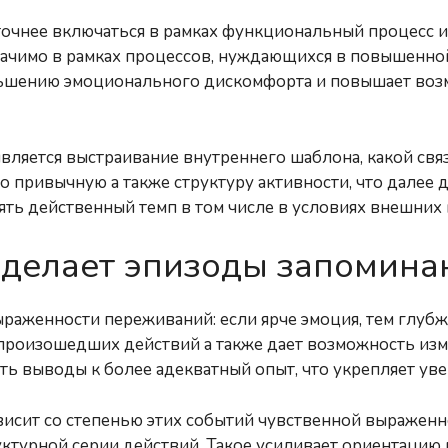
чнее включаться в рамках функциональный процесс и
начимо в рамках процессов, нуждающихся в повышенно
еньшению эмоционального дискомфорта и повышает воз
вляется выстраивание внутреннего шаблона, какой св
 привычную а также структуру активности, что далее д
ть действенный темп в том числе в условиях внешних 
 делает эпизоды запомин
раженности переживаний: если ярче эмоция, тем глубж
произошедших действий а также дает возможность изме
ть выводы к более адекватный опыт, что укрепляет ув
исит со степенью этих событий чувственной выражен
уктурной серии действий. Такое усиливает ориентацию