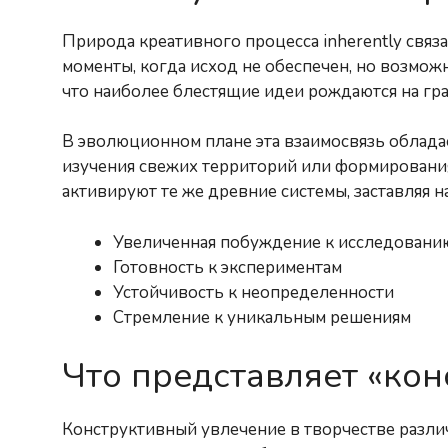
Природа креативного процесса inherently связ
моменты, когда исход не обеспечен, но возмож
что наиболее блестящие идеи рождаются на гр
В эволюционном плане эта взаимосвязь облада
изучения свежих территорий или формировани
активируют те же древние системы, заставляя 
Увеличенная побуждение к исследовани
Готовность к экспериментам
Устойчивость к неопределенности
Стремление к уникальным решениям
Что представляет «кон
Конструктивный увлечение в творчестве различае