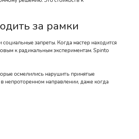
онному решению. Это стойкость к
ходить за рамки
и социальные запреты. Когда мастер находится
овым к радикальным экспериментам. Spinto
торые осмелились нарушить принятые
 в непроторенном направлении, даже когда