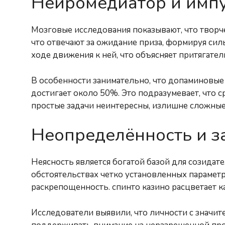
Нейромедиатор и импу
Мозговые исследования показывают, что творче
что отвечают за ожидание приза, формируя си
ходе движения к ней, что объясняет притягател
В особенности занимательно, что допаминовые
достигает около 50%. Это подразумевает, что 
простые задачи неинтересны, излишне сложные
Неопределённость и за
Неясность является богатой базой для созидат
обстоятельствах четко установленных параметр
раскрепощенность. спинто казино расцветает к
Исследователи выявили, что личности с значи