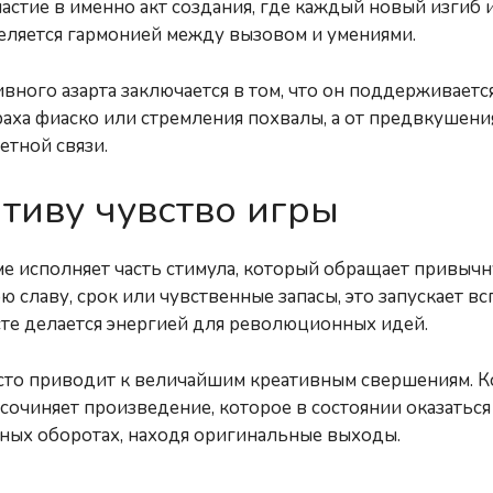
астие в именно акт создания, где каждый новый изгиб
еляется гармонией между вызовом и умениями.
ивного азарта заключается в том, что он поддерживаетс
аха фиаско или стремления похвалы, а от предвкушения 
тной связи.
ативу чувство игры
е исполняет часть стимула, который обращает привычн
вою славу, срок или чувственные запасы, это запускает
ксте делается энергией для революционных идей.
сто приводит к величайшим креативным свершениям. К
ь сочиняет произведение, которое в состоянии оказать
ных оборотах, находя оригинальные выходы.