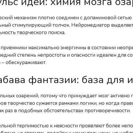
льс идеи: химия мозга оз
ский механизм плотно соединен с допаминовой сетью со
льный стимулирующий толчок. Нейромедиатор выделяетс
ьность творческого поиска.
 приемники максимально энергичны в состоянии неопр
средний степень непростоты и опасности идеален для 
 – обескураживают.
бава фантазии: база для 
ельных озарений, потому что принуждает мозг активно 
ов творчество сужается рамками логики, но когда прав
ак раз в подобных обстоятельствах противоречивости.
тельной терпимостью к неясности проявляют более неп