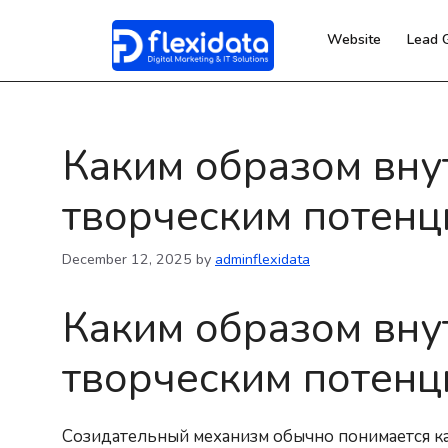
Website
Lead 
Каким образом вну
творческим потен
December 12, 2025
by
adminflexidata
Каким образом вну
творческим потен
Созидательный механизм обычно понимается как