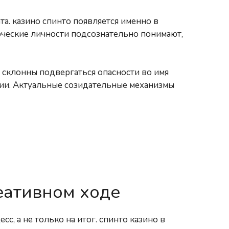
та. казино спинто появляется именно в
рческие личности подсознательно понимают,
 склонны подвергаться опасности во имя
ии. Актуальные созидательные механизмы
еативном ходе
с, а не только на итог. спинто казино в