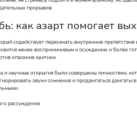
леме, не стремясь подойти к моментальному, но шабл
идательных прорывов.
бь: как азарт помогает вы
торый содействует пересекать внутренние препятствия 
новится менее восприимчивым к осуждению и более гот
отив опасения критики.
а и научные открытия были совершены личностями, ко
гнорировать звуки сомнения и продвигаться двигаться
льными.
ого рассуждения