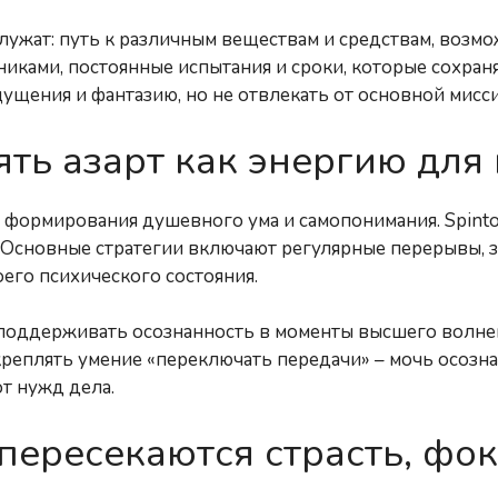
ужат: путь к различным веществам и средствам, возмо
никами, постоянные испытания и сроки, которые сохра
щения и фантазию, но не отвлекать от основной мисси
ть азарт как энергию для
 формирования душевного ума и самопонимания. Spinto
 Основные стратегии включают регулярные перерывы, з
оего психического состояния.
оддерживать осознанность в моменты высшего волнени
креплять умение «переключать передачи» – мочь осозн
т нужд дела.
 пересекаются страсть, фок