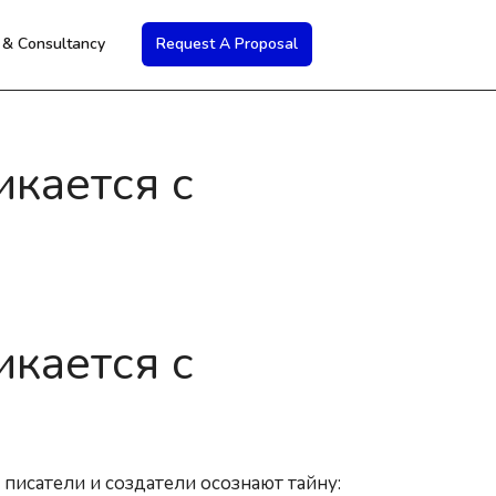
s & Consultancy
Request A Proposal
кается с
кается с
писатели и создатели осознают тайну: