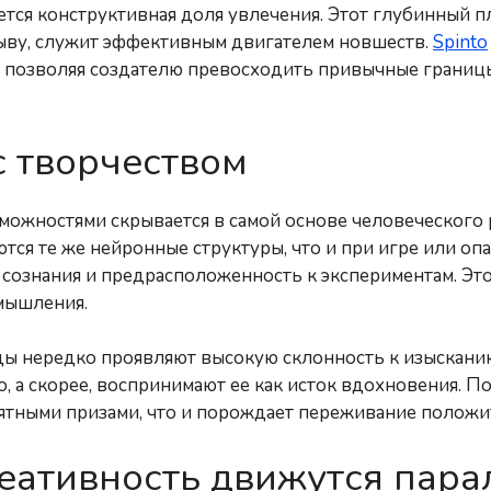
ется конструктивная доля увлечения. Этот глубинный 
ыву, служит эффективным двигателем новшеств.
Spinto
а, позволяя создателю превосходить привычные грани
с творчеством
можностями скрывается в самой основе человеческого р
ся те же нейронные структуры, что и при игре или опа
сознания и предрасположенность к экспериментам. Это
змышления.
ы нередко проявляют высокую склонность к изысканию
, а скорее, воспринимают ее как исток вдохновения. П
оятными призами, что и порождает переживание положи
реативность движутся пар