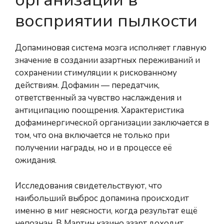
восприятии пылкости
Допаминовая система мозга исполняет главную
значение в создании азартных переживаний и
сохранении стимуляции к рискованному
действиям. Дофамин — передатчик,
ответственный за чувство наслаждения и
антиципацию поощрения. Характеристика
дофаминергической организации заключается в
том, что она включается не только при
получении награды, но и в процессе её
ожидания.
Исследования свидетельствуют, что
наибольший выброс допамина происходит
именно в миг неясности, когда результат ещё
непознан. В Мартин казино азарт доходит