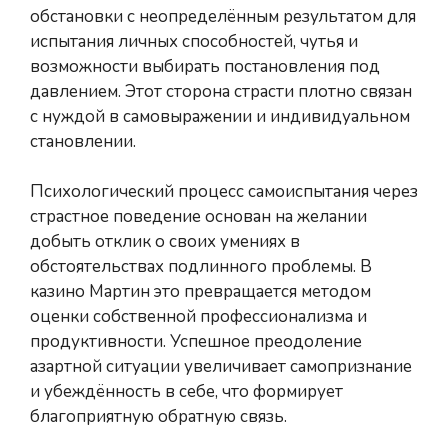
обстановки с неопределённым результатом для
испытания личных способностей, чутья и
возможности выбирать постановления под
давлением. Этот сторона страсти плотно связан
с нуждой в самовыражении и индивидуальном
становлении.
Психологический процесс самоиспытания через
страстное поведение основан на желании
добыть отклик о своих умениях в
обстоятельствах подлинного проблемы. В
казино Мартин это превращается методом
оценки собственной профессионализма и
продуктивности. Успешное преодоление
азартной ситуации увеличивает самопризнание
и убеждённость в себе, что формирует
благоприятную обратную связь.