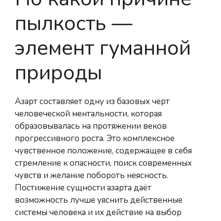
пылкость —
элемент гуманной
природы
Азарт составляет одну из базовых черт
человеческой ментальности, которая
образовывалась на протяжении веков
прогрессивного роста. Это комплексное
чувственное положение, содержащее в себя
стремление к опасности, поиск современных
чувств и желание побороть неясность.
Постижение сущности азарта даёт
возможность лучше уяснить действенные
системы человека и их действие на выбор