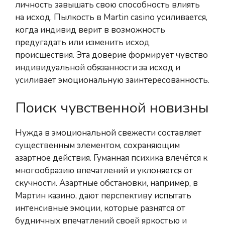
личность завышать свою способность влиять
на исход. Пылкость в Martin casino усиливается,
когда индивид верит в возможность
предугадать или изменить исход
происшествия. Эта доверие формирует чувство
индивидуальной обязанности за исход и
усиливает эмоциональную заинтересованность.
Поиск чувственной новизны
Нужда в эмоциональной свежести составляет
существенным элементом, сохраняющим
азартное действия. Гуманная психика влечётся к
многообразию впечатлений и уклоняется от
скучности. Азартные обстановки, например, в
Мартин казино, дают перспективу испытать
интенсивные эмоции, которые разнятся от
будничных впечатлений своей яркостью и