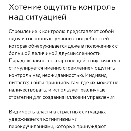
Хотение ощутить контроль
над ситуацией
Стремление к контролю представляет собой
одну из основных гуманных потребностей,
которая обнаруживается даже в положениях с
большой величиной двусмысленности.
Парадоксально, но азартное действия зачастую
стимулируется именно стремлением ощутить
контроль над неожиданностью. Индивид
пытается найти принципы там, где их может не
наличествовать, и использует различные
стратегии для создания иллюзии управления.
Видимость власти в страстных ситуациях
удерживается когнитивными
перекручиваниями, которые принуждают