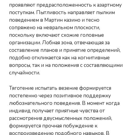
проявляют предрасположенность к азартному
поступкам. Пытливость направляет пылким
поведением в Мартин казино и тесно
сопряжено на невральном плоскости,
поскольку включают схожие головные
организации. Лобная зона, отвечающая за
составление планов и принятие определений,
подобно откликается как на когнитивные
вопросы, так и на положения с составляющими
случайности.
Тяготение испытать везение формируется
постепенно через позитивное поддержку
любознательного поведения. В момент когда
индивид получает приятные чувства от
рассмотрения двусмысленных положений,
формируется прочная побуждение к
воспроизведению подобного навыков. В