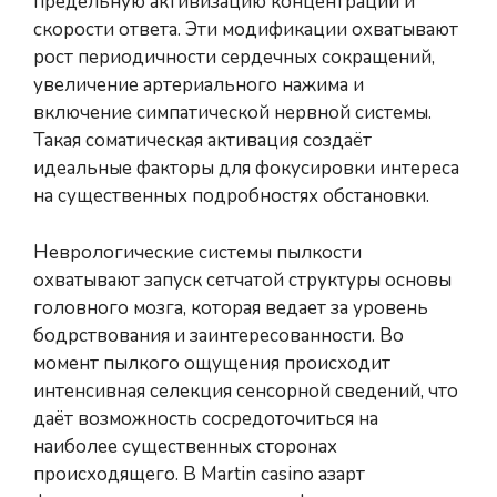
предельную активизацию концентрации и
скорости ответа. Эти модификации охватывают
рост периодичности сердечных сокращений,
увеличение артериального нажима и
включение симпатической нервной системы.
Такая соматическая активация создаёт
идеальные факторы для фокусировки интереса
на существенных подробностях обстановки.
Неврологические системы пылкости
охватывают запуск сетчатой структуры основы
головного мозга, которая ведает за уровень
бодрствования и заинтересованности. Во
момент пылкого ощущения происходит
интенсивная селекция сенсорной сведений, что
даёт возможность сосредоточиться на
наиболее существенных сторонах
происходящего. В Martin casino азарт