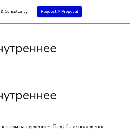
s & Consultancy
Request A Proposal
нутреннее
нутреннее
душевным напряжением. Подобное положение