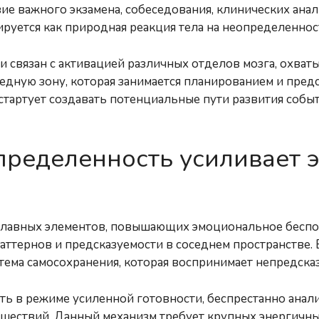
ие важного экзамена, собеседования, клинических анали
руется как природная реакция тела на неопределеннос
 связан с активацией различных отделов мозга, охват
едную зону, которая занимается планированием и предс
стартует создавать потенциальные пути развития собы
пределенность усиливает 
главных элементов, повышающих эмоциональное беспо
аттернов и предсказуемости в соседнем пространстве. В
тема самосохранения, которая воспринимает непредсказ
ать в режиме усиленной готовности, беспрестанно ана
шествий. Данный механизм требует крупных энергичных