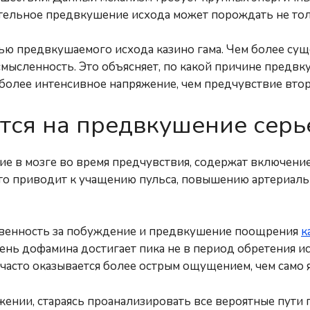
тельное предвкушение исхода может порождать не толь
тью предвкушаемого исхода казино гама. Чем более су
усмысленность. Это объясняет, по какой причине пред
более интенсивное напряжение, чем предчувствие вто
ется на предвкушение серь
 в мозге во время предчувствия, содержат включение
 что приводит к учащению пульса, повышению артериал
твенность за побуждение и предвкушение поощрения
к
ень дофамина достигает пика не в период обретения ис
часто оказывается более острым ощущением, чем само 
жении, стараясь проанализировать все вероятные пути