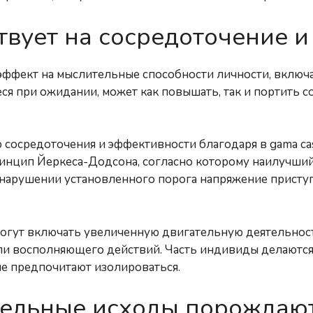
твует на сосредоточение и
ффект на мыслительные способности личности, включа
 при ожидании, может как повышать, так и портить со
 сосредоточения и эффективности благодаря в gama c
ринцип Йеркеса-Додсона, согласно которому наилучши
нарушении установленного порога напряжение приступ
гут включать увеличенную двигательную деятельность
ли восполняющего действий. Часть индивиды делаются
ие предпочитают изолироваться.
тельные исходы порождаю