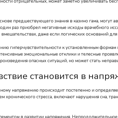
ности отрицательных, может заметно увеличивать бес
нове предшествующего знания в казино гама, могут ав
й один раз приобрел негативные исходы врачебного ис
мешательствах, даже если логических оснований для 
анию гиперчувствительности к установленным формам п
енсивные эмоциональные отклики и телесные проявле
произведения опасных ситуаций, но может стать неправ
вствие становится в напр
ному напряжению происходит постепенно и определяет
ем хронического стресса, включают нарушения сна, тр
ементом в развитии напряжения. Непродолжительное с