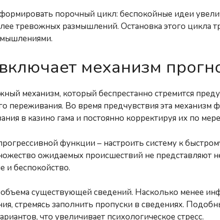
формировать порочный цикл: беспокойные идеи увелич
олее тревожных размышлений. Остановка этого цикла т
змышлениями.
включает механизм прогн
жный механизм, который беспрестанно стремится преду
 переживания. Во время предчувствия эта механизм
ния в казино гама и постоянно корректируя их по мер
рогрессивной функции – настроить систему к быстром
множество ожидаемых происшествий не представляют н
 и беспокойство.
и объема существующей сведений. Насколько менее ин
ия, стремясь заполнить пропуски в сведениях. Подобн
риантов, что увеличивает психологическое стресс.