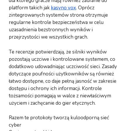
dla którego gracze mają również zaufanie do
platform takich jak
kasyno vox
. Oprócz
zintegrowanych systemów strona otrzymuje
regularne kontrole bezpieczeństwa w celu
uzasadnienia bezstronnych wyników i
przejrzystości we wszystkich grach.
Te recenzje potwierdzają, że silniki wyników
pozostają uczciwe i kontrolowane systemem, co
dodatkowo udowadniając uczciwość sieci. Zasady
dotyczące poufności użytkowników są również
łatwo dostępne, co daje pełną jasność w zakresie
dostępu i ochrony ich informacji. Kontrole
tożsamości pomagają w walce z niewłaściwym
użyciem i zachęcanie do gier etycznych.
Razem te protokoły tworzą kuloodporną sieć
cyber