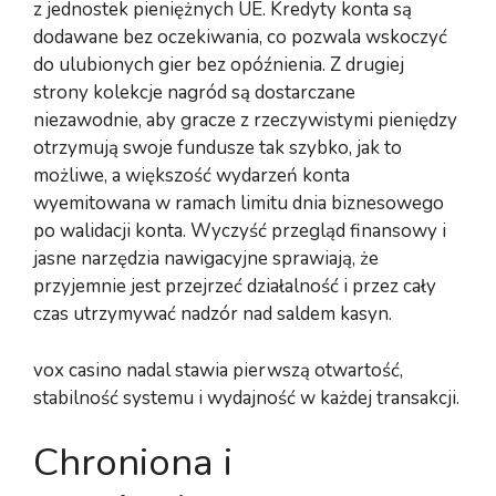
z jednostek pieniężnych UE. Kredyty konta są
dodawane bez oczekiwania, co pozwala wskoczyć
do ulubionych gier bez opóźnienia. Z drugiej
strony kolekcje nagród są dostarczane
niezawodnie, aby gracze z rzeczywistymi pieniędzy
otrzymują swoje fundusze tak szybko, jak to
możliwe, a większość wydarzeń konta
wyemitowana w ramach limitu dnia biznesowego
po walidacji konta. Wyczyść przegląd finansowy i
jasne narzędzia nawigacyjne sprawiają, że
przyjemnie jest przejrzeć działalność i przez cały
czas utrzymywać nadzór nad saldem kasyn.
vox casino nadal stawia pierwszą otwartość,
stabilność systemu i wydajność w każdej transakcji.
Chroniona i