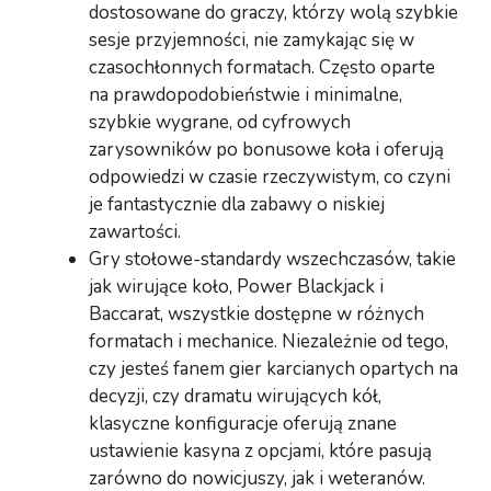
dostosowane do graczy, którzy wolą szybkie
sesje przyjemności, nie zamykając się w
czasochłonnych formatach. Często oparte
na prawdopodobieństwie i minimalne,
szybkie wygrane, od cyfrowych
zarysowników po bonusowe koła i oferują
odpowiedzi w czasie rzeczywistym, co czyni
je fantastycznie dla zabawy o niskiej
zawartości.
Gry stołowe-standardy wszechczasów, takie
jak wirujące koło, Power Blackjack i
Baccarat, wszystkie dostępne w różnych
formatach i mechanice. Niezależnie od tego,
czy jesteś fanem gier karcianych opartych na
decyzji, czy dramatu wirujących kół,
klasyczne konfiguracje oferują znane
ustawienie kasyna z opcjami, które pasują
zarówno do nowicjuszy, jak i weteranów.