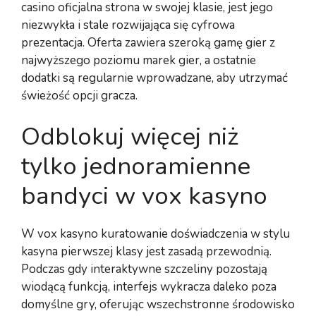
casino oficjalna strona w swojej klasie, jest jego
niezwykła i stale rozwijająca się cyfrowa
prezentacja. Oferta zawiera szeroką gamę gier z
najwyższego poziomu marek gier, a ostatnie
dodatki są regularnie wprowadzane, aby utrzymać
świeżość opcji gracza.
Odblokuj więcej niż
tylko jednoramienne
bandyci w vox kasyno
W vox kasyno kuratowanie doświadczenia w stylu
kasyna pierwszej klasy jest zasadą przewodnią.
Podczas gdy interaktywne szczeliny pozostają
wiodącą funkcją, interfejs wykracza daleko poza
domyślne gry, oferując wszechstronne środowisko