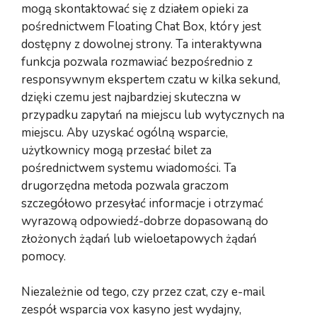
mogą skontaktować się z działem opieki za
pośrednictwem Floating Chat Box, który jest
dostępny z dowolnej strony. Ta interaktywna
funkcja pozwala rozmawiać bezpośrednio z
responsywnym ekspertem czatu w kilka sekund,
dzięki czemu jest najbardziej skuteczna w
przypadku zapytań na miejscu lub wytycznych na
miejscu. Aby uzyskać ogólną wsparcie,
użytkownicy mogą przesłać bilet za
pośrednictwem systemu wiadomości. Ta
drugorzędna metoda pozwala graczom
szczegółowo przesyłać informacje i otrzymać
wyrazową odpowiedź-dobrze dopasowaną do
złożonych żądań lub wieloetapowych żądań
pomocy.
Niezależnie od tego, czy przez czat, czy e-mail
zespół wsparcia vox kasyno jest wydajny,