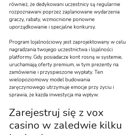
również, że dedykowani uczestnicy są regularnie
rozpoznawani poprzez zaplanowane wydarzenia
graczy, rabaty, wzmocnione ponowne
uporządkowanie i specjalne konkursy.
Program lojalnościowy jest zaprojektowany w celu
nagradzania twojego uczestnictwa i lojalności
platformy. Gdy posiadacze kont rosną w systemie,
uruchamiają oferty premium, w tym prezenty na
zamówienie i przyspieszone wypłaty. Ten
wielopoziomowy model budowania
zaręczynowego utrzymuje emocje przy życiu i
sprawia, że ​​każda inwestycja ma wpływ.
Zarejestruj się z vox
casino w zaledwie kilku