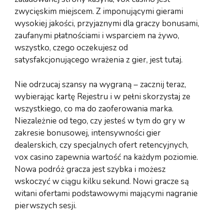
zwycięskim miejscem. Z imponującymi gierami
wysokiej jakości, przyjaznymi dla graczy bonusami,
zaufanymi płatnościami i wsparciem na żywo,
wszystko, czego oczekujesz od
satysfakcjonującego wrażenia z gier, jest tutaj.
Nie odrzucaj szansy na wygraną – zacznij teraz,
wybierając kartę Rejestru i w pełni skorzystaj ze
wszystkiego, co ma do zaoferowania marka.
Niezależnie od tego, czy jesteś w tym do gry w
zakresie bonusowej, intensywności gier
dealerskich, czy specjalnych ofert retencyjnych,
vox casino zapewnia wartość na każdym poziomie.
Nowa podróż gracza jest szybka i możesz
wskoczyć w ciągu kilku sekund. Nowi gracze są
witani ofertami podstawowymi mającymi nagranie
pierwszych sesji.