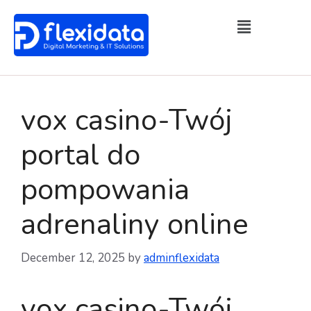
vox casino-Twój
portal do
pompowania
adrenaliny online
December 12, 2025
by
adminflexidata
vox casino-Twój