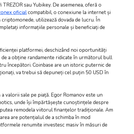
ar fi TREZOR sau Yubikey. De asemenea, oferă o
zonex oficial
compatibil, o conexiune la internet și
criptomonede, utilizează dovada de lucru. În
pletați informațiile personale și beneficiați de
icienței platformei, deschizând noi oportunități
e de a obține randamente ridicate în următorul bull
ru începători. Coinbase are un istoric puternic de
ționați, va trebui să depuneți cel puțin 50 USD în
ă a valorii sale pe piață. Egor Romanov este un
obotics, unde își împărtășește cunoștințele despre
 putea remodela viitorul finanțelor tradiționale. Am
zarea are potențialul de a schimba în mod
. Platformele renumite investesc masiv în măsuri de