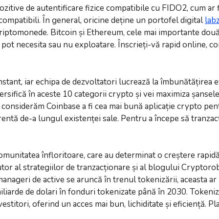
ispozitive de autentificare fizice compatibile cu FIDO2, cum 
mpatibili. În general, oricine deține un portofel digital
lab
iptomonede. Bitcoin și Ethereum, cele mai importante două 
t necesita sau nu exploatare. Înscrieți-vă rapid online, com
tant, iar echipa de dezvoltatori lucrează la îmbunătățirea ef
ersifică în aceste 10 categorii crypto și vei maximiza șansel
 considerăm Coinbase a fi cea mai bună aplicație crypto pent
entă de-a lungul existenței sale. Pentru a începe să tranzac
comunitatea înfloritoare, care au determinat o creștere rapid
autor al strategiilor de tranzacționare și al blogului Cryptor
anageri de active se aruncă în trenul tokenizării, aceasta ar
iliarde de dolari în fonduri tokenizate până în 2030. Tokeni
investitori, oferind un acces mai bun, lichiditate și eficiență