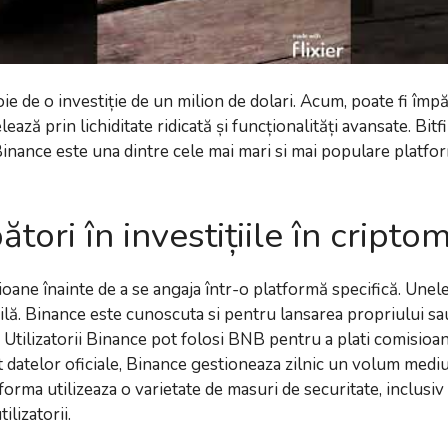
ie de o investiție de un milion de dolari. Acum, poate fi împă
ză prin lichiditate ridicată și funcționalități avansate. Bitfi
 Binance este una dintre cele mai mari si mai populare platf
pători în investițiile în cript
sioane înainte de a se angaja într-o platformă specifică. Une
ilă. Binance este cunoscuta si pentru lansarea propriului s
Utilizatorii Binance pot folosi BNB pentru a plati comisioan
vit datelor oficiale, Binance gestioneaza zilnic un volum med
tforma utilizeaza o varietate de masuri de securitate, inclusiv 
ilizatorii.