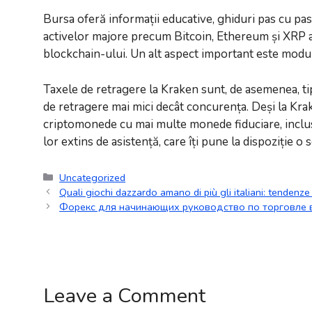
Bursa oferă informații educative, ghiduri pas cu pas 
activelor majore precum Bitcoin, Ethereum și XRP asi
blockchain-ului. Un alt aspect important este modul 
Taxele de retragere la Kraken sunt, de asemenea, 
de retragere mai mici decât concurența. Deși la Krak
criptomonede cu mai multe monede fiduciare, inclus
lor extins de asistență, care îți pune la dispoziție o
Uncategorized
Quali giochi dazzardo amano di più gli italiani: tendenz
Форекс для начинающих руководство по торговле 
Leave a Comment