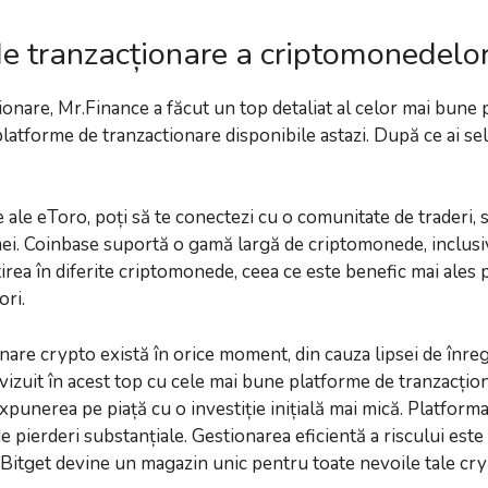
 de tranzacționare a criptomonedelor
ionare, Mr.Finance a făcut un top detaliat al celor mai bune 
atforme de tranzactionare disponibile astazi. După ce ai sel
le ale eToro, poți să te conectezi cu o comunitate de traderi,
ormei. Coinbase suportă o gamă largă de criptomonede, inclusi
estirea în diferite criptomonede, ceea ce este benefic mai ale
ori.
are crypto există în orice moment, din cauza lipsei de înregi
revizuit în acest top cu cele mai bune platforme de tranzac
 expunerea pe piață cu o investiție inițială mai mică. Platfor
 de pierderi substanțiale. Gestionarea eficientă a riscului est
, Bitget devine un magazin unic pentru toate nevoile tale cry