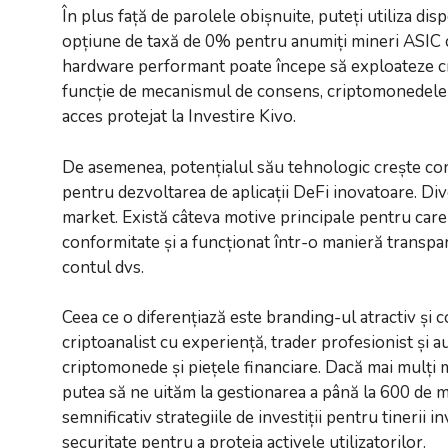
În plus față de parolele obișnuite, puteți utiliza d
opțiune de taxă de 0% pentru anumiți mineri ASIC co
hardware performant poate începe să exploateze cr
funcție de mecanismul de consens, criptomonedele po
acces protejat la Investire Kivo.
De asemenea, potențialul său tehnologic crește cons
pentru dezvoltarea de aplicații DeFi inovatoare. Div
market. Există câteva motive principale pentru care
conformitate și a funcționat într-o manieră transpar
contul dvs.
Ceea ce o diferențiază este branding-ul atractiv și 
criptoanalist cu experiență, trader profesionist și 
criptomonede și piețele financiare. Dacă mai mulți m
putea să ne uităm la gestionarea a până la 600 de m
semnificativ strategiile de investiții pentru tinerii 
securitate pentru a proteja activele utilizatorilor.