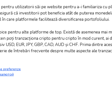
pentru utilizatorii săi pe website pentru a-i familiariza cu p
gură că investitorii pot beneficia atât de puterea monedelor 
în care platformele facilitează diversificarea portofoliului.
tipice pentru alte platforme de top. Există de asemenea ma
en poți tranzacționa cripto pentru cripto în mod curent, ai 
iv USD, EUR, JPY, GBP, CAD, AUD și CHF. Prima dintre acest
 serie de întrebări frecvente despre multe aspecte ale tranzacț
e e preferenze
валютой