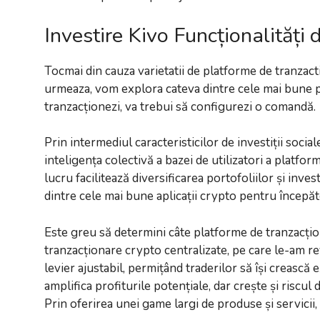
Investire Kivo Funcționalități
Tocmai din cauza varietatii de platforme de tranzact
urmeaza, vom explora cateva dintre cele mai bune pl
tranzacționezi, va trebui să configurezi o comandă.
Prin intermediul caracteristicilor de investiții socia
inteligența colectivă a bazei de utilizatori a platf
lucru facilitează diversificarea portofoliilor și inv
dintre cele mai bune aplicații crypto pentru începăt
Este greu să determini câte platforme de tranzacțion
tranzacționare crypto centralizate, pe care le-am 
levier ajustabil, permițând traderilor să își crească
amplifica profiturile potențiale, dar crește și riscul
Prin oferirea unei game largi de produse și servicii