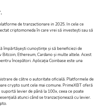
.
platforme de tranzactionare in 2025. In cele ce
ectat criptomoneda în care vrei să investești sau să
 să împărtășești cunoștințe și să beneficiezi de
v Bitcoin, Ethereum, Cardano și multe altele. Acest
s pentru începători. Aplicația Coinbase este una
strare de către o autoritate oficială. Platformele de
ționare crypto sunt cele mai comune. PrimeXBT oferă
ma suportă levier de până la 100x, ceea ce poate
e esențială atunci când se tranzacționează cu levier.
pto.