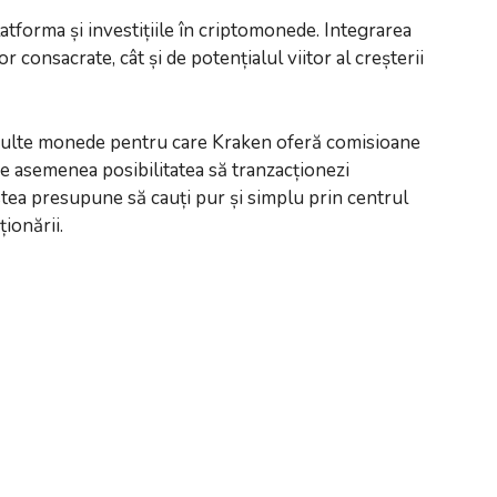
latforma și investițiile în criptomonede. Integrarea
consacrate, cât și de potențialul viitor al creșterii
i multe monede pentru care Kraken oferă comisioane
de asemenea posibilitatea să tranzacționezi
ea presupune să cauți pur și simplu prin centrul
ionării.