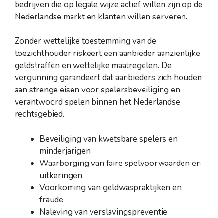
bedrijven die op legale wijze actief willen zijn op de
Nederlandse markt en klanten willen serveren.
Zonder wettelijke toestemming van de
toezichthouder riskeert een aanbieder aanzienlijke
geldstraffen en wettelijke maatregelen. De
vergunning garandeert dat aanbieders zich houden
aan strenge eisen voor spelersbeveiliging en
verantwoord spelen binnen het Nederlandse
rechtsgebied.
Beveiliging van kwetsbare spelers en
minderjarigen
Waarborging van faire spelvoorwaarden en
uitkeringen
Voorkoming van geldwaspraktijken en
fraude
Naleving van verslavingspreventie