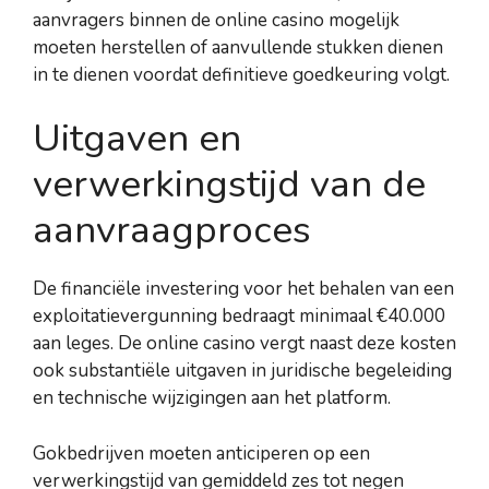
aanvragers binnen de online casino mogelijk
moeten herstellen of aanvullende stukken dienen
in te dienen voordat definitieve goedkeuring volgt.
Uitgaven en
verwerkingstijd van de
aanvraagproces
De financiële investering voor het behalen van een
exploitatievergunning bedraagt minimaal €40.000
aan leges. De online casino vergt naast deze kosten
ook substantiële uitgaven in juridische begeleiding
en technische wijzigingen aan het platform.
Gokbedrijven moeten anticiperen op een
verwerkingstijd van gemiddeld zes tot negen