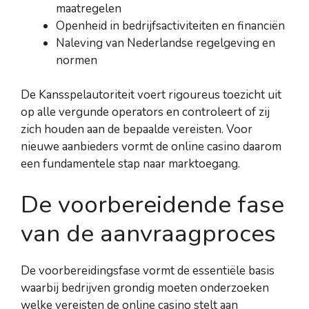
maatregelen
Openheid in bedrijfsactiviteiten en financiën
Naleving van Nederlandse regelgeving en
normen
De Kansspelautoriteit voert rigoureus toezicht uit
op alle vergunde operators en controleert of zij
zich houden aan de bepaalde vereisten. Voor
nieuwe aanbieders vormt de online casino daarom
een fundamentele stap naar marktoegang.
De voorbereidende fase
van de aanvraagproces
De voorbereidingsfase vormt de essentiële basis
waarbij bedrijven grondig moeten onderzoeken
welke vereisten de online casino stelt aan