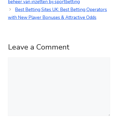
beheer van inzetten bij sportbetting
Best Betting Sites UK: Best Betting Operators
with New Player Bonuses & Attractive Odds
Leave a Comment