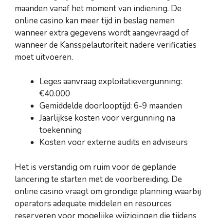
maanden vanaf het moment van indiening. De
online casino kan meer tijd in beslag nemen
wanneer extra gegevens wordt aangevraagd of
wanneer de Kansspelautoriteit nadere verificaties
moet uitvoeren.
Leges aanvraag exploitatievergunning:
€40.000
Gemiddelde doorlooptijd: 6-9 maanden
Jaarlijkse kosten voor vergunning na
toekenning
Kosten voor externe audits en adviseurs
Het is verstandig om ruim voor de geplande
lancering te starten met de voorbereiding. De
online casino vraagt om grondige planning waarbij
operators adequate middelen en resources
reserveren voor mogelijke wijzigingen die tijdens