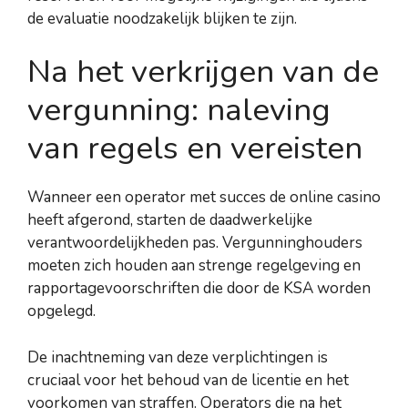
de evaluatie noodzakelijk blijken te zijn.
Na het verkrijgen van de
vergunning: naleving
van regels en vereisten
Wanneer een operator met succes de online casino
heeft afgerond, starten de daadwerkelijke
verantwoordelijkheden pas. Vergunninghouders
moeten zich houden aan strenge regelgeving en
rapportagevoorschriften die door de KSA worden
opgelegd.
De inachtneming van deze verplichtingen is
cruciaal voor het behoud van de licentie en het
voorkomen van straffen. Operators die na het